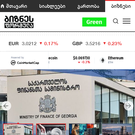
მთავარი
სიახლეები
გართობა
ბიზნესი
UR
3.0212
0.17%
GBP
3.5216
0.23%
TRY
5.36
Powered by
Dogecoin
$0.069730
Ethereum
$1,915.
.35%
-0.3%
0.1
DOGE
ETH