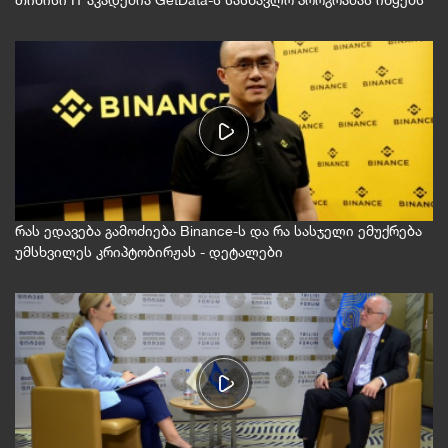
თიბისი IT აკადემია GetData-ს სასწავლო პროგრამას იწყებს
დაკარგა.
Bloomberg-ის
ორიგინალური სტატიის
ავტორი: ემილი
ნიკოლი
რას ედავება გამოძიება Binance-ს და რა სასჯელი ემუქრება
უმსხვილეს კრიპტობირჟას - დეტალები