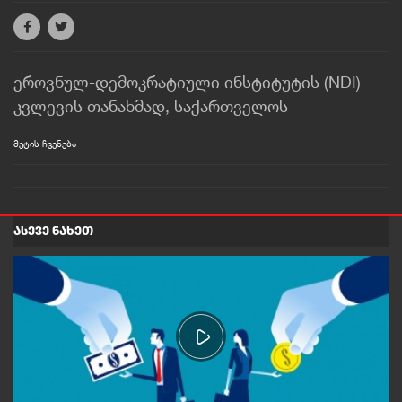
ეროვნულ-დემოკრატიული ინსტიტუტის (NDI)
კვლევის თანახმად, საქართველოს
დაახლოებით ათიდან ერთი მოქალაქე
მეტის ჩვენება
ემიგრაციაზე ფიქრობს.
უახლესი კვლევით, ემიგრაციის სურვილი
ყველაზე მაღალი ეთნიკური უმცირესობების
ᲐᲡᲔᲕᲔ ᲜᲐᲮᲔᲗ
დასახლებებში, ახალგაზრდებში, კაცებში,
ოპოზიციის მხარდამჭერებსა და გადაუწყვეტელ
ამომრჩეველშია.