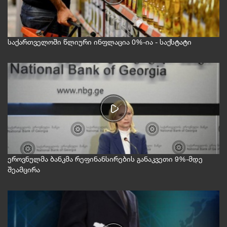
საქართველოში წლიური ინფლაცია 0%-ია - საქსტატი
ამასთან, დაახლოებით ათიდან ერთ
მოქალაქეს ჰყავს ოჯახის წევრი, რომელიც
უცხოეთში ცხოვრობს და ფულს უგზავნის.
უმრავლესობა კი ამბობს, რომ პირადად იცნობს
ისეთ ადამიანს, ვინც ბოლო 12 თვის
განმავლობაში ემიგრაციაში წავიდა.
რაც შეეხება ემიგრაციაში წასვლის მიზეზებს,
ეროვნულმა ბანკმა რეფინანსირების განაკვეთი 9%-მდე
უმრავლესობის თქმით, მთავარი მიზეზი
შეამცირა
დაბალი ხელფასები და სამუშაო ადგილების
ნაკლებობაა.