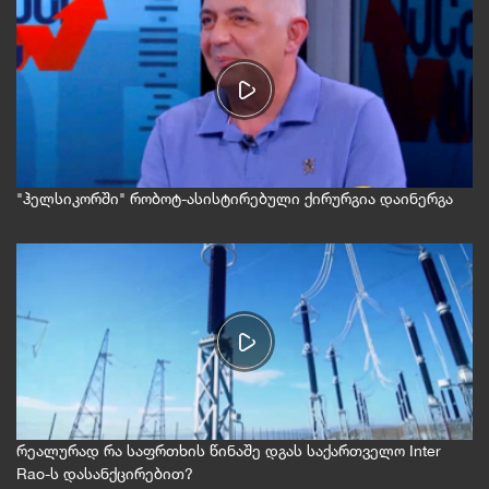
"ჰელსიკორში" რობოტ-ასისტირებული ქირურგია დაინერგა
რეალურად რა საფრთხის წინაშე დგას საქართველო Inter
Rao-ს დასანქცირებით?