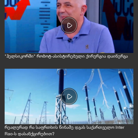
"ჰელსიკორში" რობოტ-ასისტირებული ქირურგია დაინერგა
რეალურად რა საფრთხის წინაშე დგას საქართველო Inter
Rao-ს დასანქცირებით?