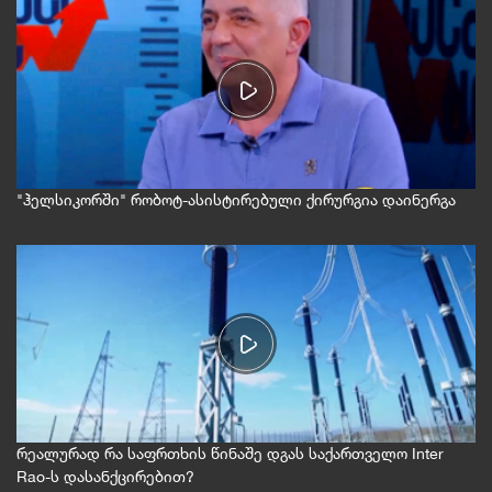
"ჰელსიკორში" რობოტ-ასისტირებული ქირურგია დაინერგა
რეალურად რა საფრთხის წინაშე დგას საქართველო Inter
Rao-ს დასანქცირებით?